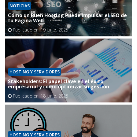
NOTICIAS
Cómo un Buen Hosting Puede Impulsar el SEO de
tu Página Web
Publicado en:
19 junio, 2025
HOSTING Y SERVIDORES
Stakeholders: El papel clave en el éxito
empresarial y cómo optimizar su gestión
Publicado en:
18 junio, 2025
HOSTING Y SERVIDORES