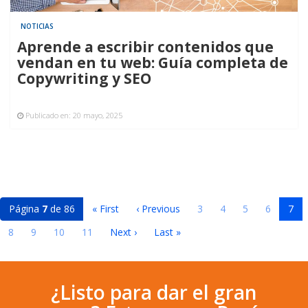
NOTICIAS
Aprende a escribir contenidos que
vendan en tu web: Guía completa de
Copywriting y SEO
Publicado en:
20 mayo, 2025
Página
7
de 86
« First
‹ Previous
3
4
5
6
7
8
9
10
11
Next ›
Last »
¿Listo para dar el gran