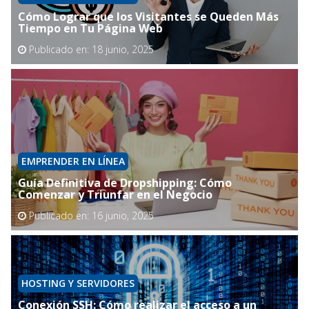
Cómo Lograr que los Visitantes se Queden Más
Tiempo en Tu Página Web
Publicado en:
18 junio, 2025
EMPRENDER EN LÍNEA
Guía Definitiva de Dropshipping: Cómo
Comenzar y Triunfar en el Negocio
Publicado en:
16 junio, 2025
HOSTING Y SERVIDORES
Conexión SSH: Cómo realizar el acceso a un