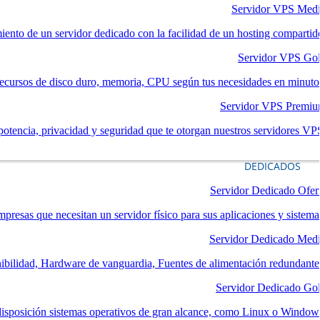
Servidor VPS Med
iento de un servidor dedicado con la facilidad de un hosting compartid
Servidor VPS Go
ecursos de disco duro, memoria, CPU según tus necesidades en minuto
Servidor VPS Premi
potencia, privacidad y seguridad que te otorgan nuestros servidores VP
DEDICADOS
Servidor Dedicado Ofer
mpresas que necesitan un servidor físico para sus aplicaciones y sistema
Servidor Dedicado Med
nibilidad, Hardware de vanguardia, Fuentes de alimentación redundante
Servidor Dedicado Go
disposición sistemas operativos de gran alcance, como Linux o Window