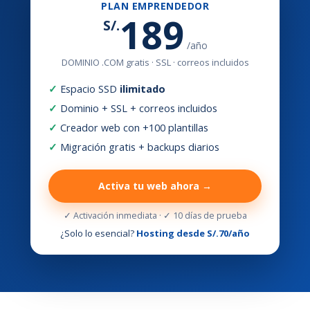
PLAN EMPRENDEDOR
189
S/.
/año
DOMINIO .COM gratis · SSL · correos incluidos
✓
Espacio SSD
ilimitado
✓
Dominio + SSL + correos incluidos
✓
Creador web con +100 plantillas
✓
Migración gratis + backups diarios
Activa tu web ahora →
✓ Activación inmediata · ✓ 10 días de prueba
¿Solo lo esencial?
Hosting desde S/.70/año