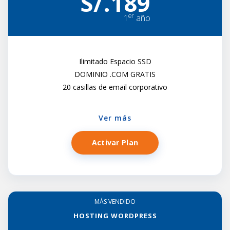
S/.189
er
1
año
Ilimitado Espacio SSD
DOMINIO .COM GRATIS
20 casillas de email corporativo
Ver más
Activar Plan
MÁS VENDIDO
HOSTING WORDPRESS