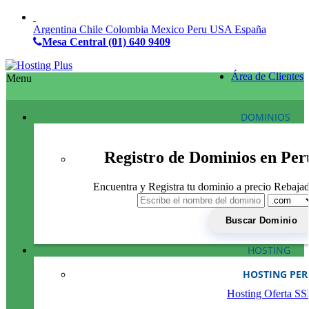
Argentina
Chile
Colombia
Mexico
Peru
USA
España
Mesa Central
(01) 640 9409
Área de Clientes
Menu
DOMINIOS
Registro de Dominios en Per
Encuentra y Registra tu dominio a precio Rebaja
HOSTING
HOSTING PE
Hosting Oferta S