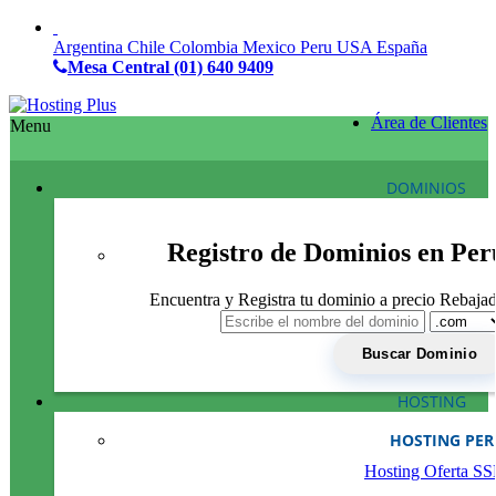
Argentina
Chile
Colombia
Mexico
Peru
USA
España
Mesa Central
(01) 640 9409
Área de Clientes
Menu
DOMINIOS
Registro de Dominios en Per
Encuentra y Registra tu dominio a precio Rebaja
HOSTING
HOSTING PE
Hosting Oferta S