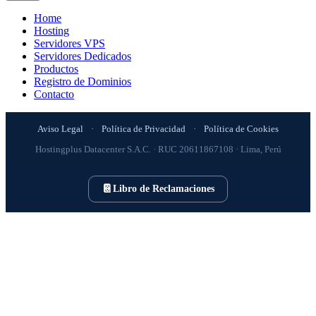
Home
Hosting
Servidores VPS
Servidores Dedicados
Productos
Registro de Dominios
Contacto
Aviso Legal
·
Política de Privacidad
·
Política de Cookies
Hostingplus Datacenter S.A.C. · RUC 20611867108 · Lima, Perú
📔
Libro de Reclamaciones