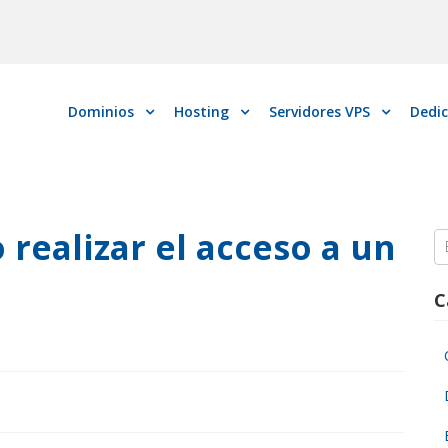
Dominios
Hosting
Servidores VPS
Dedi
realizar el acceso a un
S
fo
C