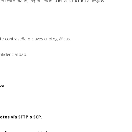
 en texto plano, exponiendo la infraestructura a riesgos
te contraseña o claves criptográficas.
nfidencialidad.
va
.
otos vía SFTP o SCP
.