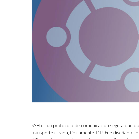
SSH es un protocolo de comunicación segura que oper
transporte cifrada, típicamente TCP. Fue diseñado 