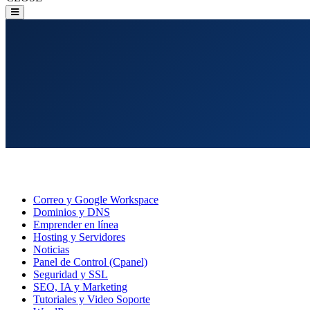
Correo y Google Workspace
Dominios y DNS
Emprender en línea
Hosting y Servidores
Noticias
Panel de Control (Cpanel)
Seguridad y SSL
SEO, IA y Marketing
Tutoriales y Video Soporte