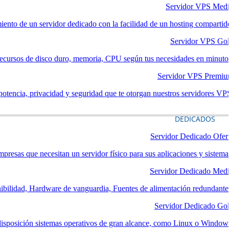
Servidor VPS Med
iento de un servidor dedicado con la facilidad de un hosting compartid
Servidor VPS Go
ecursos de disco duro, memoria, CPU según tus necesidades en minuto
Servidor VPS Premi
potencia, privacidad y seguridad que te otorgan nuestros servidores VP
DEDICADOS
Servidor Dedicado Ofer
mpresas que necesitan un servidor físico para sus aplicaciones y sistema
Servidor Dedicado Med
nibilidad, Hardware de vanguardia, Fuentes de alimentación redundante
Servidor Dedicado Go
disposición sistemas operativos de gran alcance, como Linux o Window