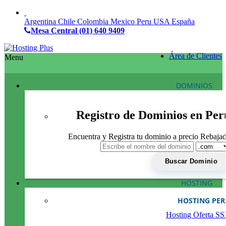
Argentina
Chile
Colombia
Mexico
Peru
USA
España
Mesa Central
(01) 640 9409
Área de Clientes
Menu
DOMINIOS
Registro de Dominios en Per
Encuentra y Registra tu dominio a precio Rebaja
HOSTING
HOSTING PE
Hosting Oferta S