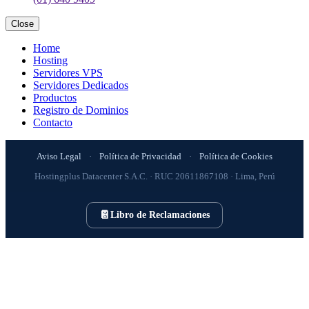
Close
Home
Hosting
Servidores VPS
Servidores Dedicados
Productos
Registro de Dominios
Contacto
Aviso Legal
·
Política de Privacidad
·
Política de Cookies
Hostingplus Datacenter S.A.C. · RUC 20611867108 · Lima, Perú
📔
Libro de Reclamaciones