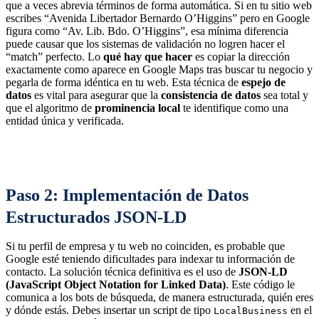
que a veces abrevia términos de forma automática. Si en tu sitio web
escribes “Avenida Libertador Bernardo O’Higgins” pero en Google
figura como “Av. Lib. Bdo. O’Higgins”, esa mínima diferencia
puede causar que los sistemas de validación no logren hacer el
“match” perfecto. Lo
qué hay que hacer
es copiar la dirección
exactamente como aparece en Google Maps tras buscar tu negocio y
pegarla de forma idéntica en tu web. Esta técnica de
espejo de
datos
es vital para asegurar que la
consistencia de datos
sea total y
que el algoritmo de
prominencia local
te identifique como una
entidad única y verificada.
Paso 2: Implementación de Datos
Estructurados JSON-LD
Si tu perfil de empresa y tu web no coinciden, es probable que
Google esté teniendo dificultades para indexar tu información de
contacto. La solución técnica definitiva es el uso de
JSON-LD
(JavaScript Object Notation for Linked Data)
. Este código le
comunica a los bots de búsqueda, de manera estructurada, quién eres
y dónde estás. Debes insertar un script de tipo
en el
LocalBusiness