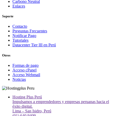
Carbono Neutral
Enlaces
Soporte
Contacto
Preguntas Frecuentes
Notificar Pago
Tutoriales
Datacenter Tier III en Perú
Otros
Formas de pago
Acceso cPanel
Acceso Webmail
Noticias
Hosting Plus Perú
Impulsamos a emprendedores y empresas peruanas hacia el
éxito digital.
Lima – San Isidro, Perú
(01) 640 9409