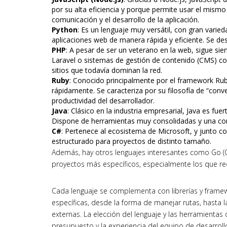
por su alta eficiencia y porque permite usar el mismo
comunicación y el desarrollo de la aplicación.
Python
: Es un lenguaje muy versátil, con gran varie
aplicaciones web de manera rápida y eficiente. Se des
PHP
: A pesar de ser un veterano en la web, sigue s
Laravel o sistemas de gestión de contenido (CMS) c
sitios que todavía dominan la red.
Ruby
: Conocido principalmente por el framework Rub
rápidamente. Se caracteriza por su filosofía de “conv
productividad del desarrollador.
Java
: Clásico en la industria empresarial, Java es fu
Dispone de herramientas muy consolidadas y una c
C#
: Pertenece al ecosistema de Microsoft, y junto c
estructurado para proyectos de distinto tamaño.
Además, hay otros lenguajes interesantes como Go (G
proyectos más específicos, especialmente los que requ
Cada lenguaje se complementa con librerías y frame
específicas, desde la forma de manejar rutas, hasta 
externas. La elección del lenguaje y las herramientas
presupuesto y la experiencia del equipo de desarroll