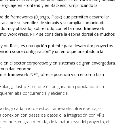
 lenguaje en Frontend y en Backend, simplificando la
dad de frameworks (Django, Flask) que permiten desarrollar
taca por su sencillez de sintaxis y su amplia comunidad.
iendo muy utilizado, sobre todo con el famoso framework
omo WordPress. PHP se considera la espina dorsal de muchos
y on Rails, es una opción potente para desarrollar proyectos
ención sobre configuración” y un enfoque orientado a la
erte en el sector corporativo y en sistemas de gran envergadura.
omunidad enorme.
on el framework .NET, ofrece potencia y un entorno bien
olang), Rust o Elixir, que están ganando popularidad en
ieren alta concurrencia y eficiencia.
works, y cada uno de estos frameworks ofrece ventajas
la conexión con bases de datos o la integración con APIs
 depende, en gran medida, de la naturaleza del proyecto, el
o.