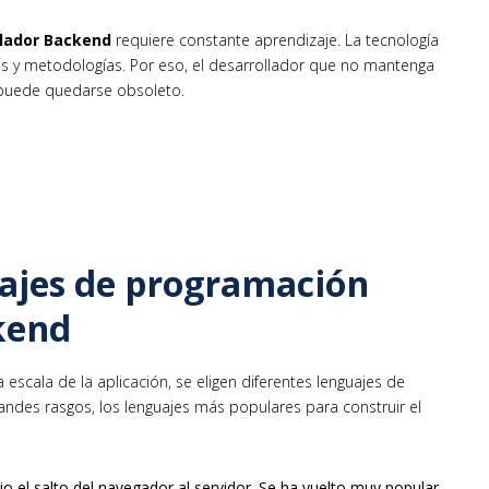
llador Backend
requiere constante aprendizaje. La tecnología
s y metodologías. Por eso, el desarrollador que no mantenga
 puede quedarse obsoleto.
ajes de programación
kend
scala de la aplicación, se eligen diferentes lenguajes de
andes rasgos, los lenguajes más populares para construir el
dio el salto del navegador al servidor. Se ha vuelto muy popular