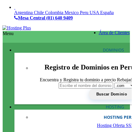
Argentina
Chile
Colombia
Mexico
Peru
USA
España
Mesa Central
(01) 640 9409
Área de Clientes
Menu
DOMINIOS
Registro de Dominios en Per
Encuentra y Registra tu dominio a precio Rebaja
HOSTING
HOSTING PE
Hosting Oferta S