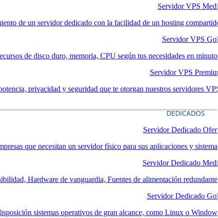
Servidor VPS Med
iento de un servidor dedicado con la facilidad de un hosting compartid
Servidor VPS Go
ecursos de disco duro, memoria, CPU según tus necesidades en minuto
Servidor VPS Premi
potencia, privacidad y seguridad que te otorgan nuestros servidores VP
DEDICADOS
Servidor Dedicado Ofer
mpresas que necesitan un servidor físico para sus aplicaciones y sistema
Servidor Dedicado Med
nibilidad, Hardware de vanguardia, Fuentes de alimentación redundante
Servidor Dedicado Go
disposición sistemas operativos de gran alcance, como Linux o Window