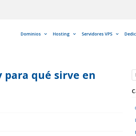
Dominios
Hosting
Servidores VPS
Dedi
y para qué sirve en
S
fo
C