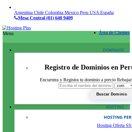
Argentina
Chile
Colombia
Mexico
Peru
USA
España
Mesa Central
(01) 640 9409
Área de Clientes
Menu
DOMINIOS
Registro de Dominios en Per
Encuentra y Registra tu dominio a precio Rebaja
HOSTING
HOSTING PE
Hosting Oferta S