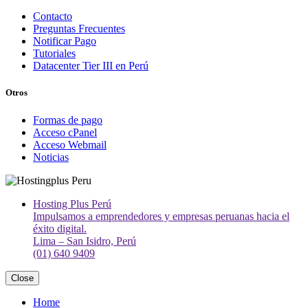
Contacto
Preguntas Frecuentes
Notificar Pago
Tutoriales
Datacenter Tier III en Perú
Otros
Formas de pago
Acceso cPanel
Acceso Webmail
Noticias
Hosting Plus Perú
Impulsamos a emprendedores y empresas peruanas hacia el
éxito digital.
Lima – San Isidro, Perú
(01) 640 9409
Close
Home