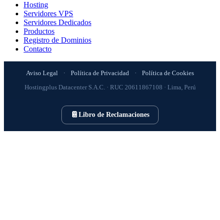
Hosting
Servidores VPS
Servidores Dedicados
Productos
Registro de Dominios
Contacto
Aviso Legal
·
Política de Privacidad
·
Política de Cookies
Hostingplus Datacenter S.A.C. · RUC 20611867108 · Lima, Perú
📔
Libro de Reclamaciones