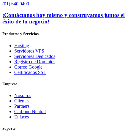
(01) 640 9409
¡Contáctanos hoy mismo y construyamos juntos el
éxito de tu negocio!
Productos y Servicios
Hosting
Servidores VPS
Servidores Dedicados
Registro de Dominios
Correo Google
Certificados SSL
Empresa
Nosotros
Clientes
Partners
Carbono Neutral
Enlaces
Soporte