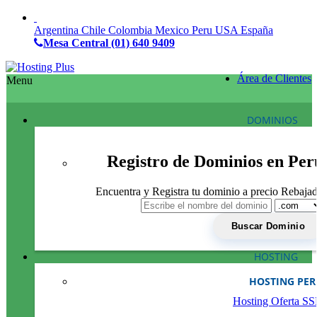
Argentina
Chile
Colombia
Mexico
Peru
USA
España
Mesa Central
(01) 640 9409
Área de Clientes
Menu
DOMINIOS
Registro de Dominios en Per
Encuentra y Registra tu dominio a precio Rebaja
HOSTING
HOSTING PE
Hosting Oferta S