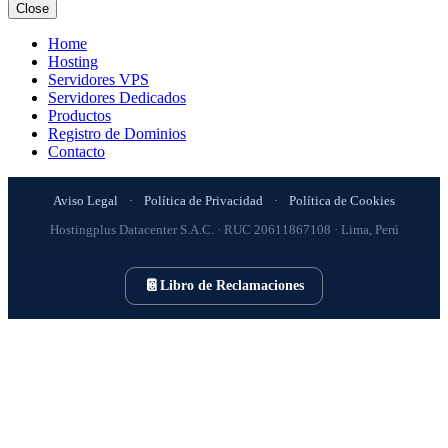
Close
Home
Hosting
Servidores VPS
Servidores Dedicados
Productos
Registro de Dominios
Contacto
Aviso Legal
·
Política de Privacidad
·
Política de Cookies
Hostingplus Datacenter S.A.C. · RUC 20611867108 · Lima, Perú
📔
Libro de Reclamaciones