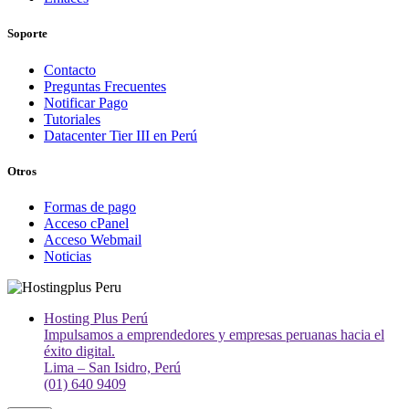
Soporte
Contacto
Preguntas Frecuentes
Notificar Pago
Tutoriales
Datacenter Tier III en Perú
Otros
Formas de pago
Acceso cPanel
Acceso Webmail
Noticias
Hosting Plus Perú
Impulsamos a emprendedores y empresas peruanas hacia el
éxito digital.
Lima – San Isidro, Perú
(01) 640 9409