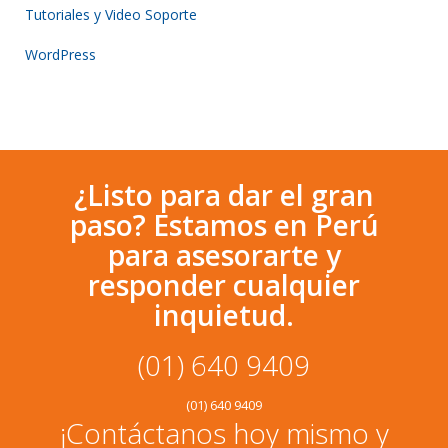
Tutoriales y Video Soporte
WordPress
¿Listo para dar el gran
paso? Estamos en Perú
para asesorarte y
responder cualquier
inquietud.
(01) 640 9409
(01) 640 9409
¡Contáctanos hoy mismo y