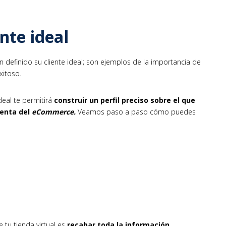
nte ideal
 definido su cliente ideal; son ejemplos de la importancia de
xitoso.
deal te permitirá
construir un perfil preciso sobre el que
venta del
eCommerce.
Veamos paso a paso cómo puedes
n
 tu tienda virtual es
recabar toda la información