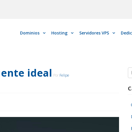
Dominios
Hosting
Servidores VPS
Dedi
iente ideal
S
Por
Felipe
fo
C