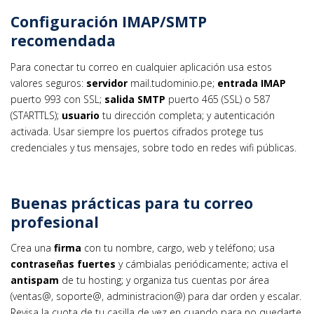
Configuración IMAP/SMTP
recomendada
Para conectar tu correo en cualquier aplicación usa estos
valores seguros:
servidor
mail.tudominio.pe;
entrada IMAP
puerto 993 con SSL;
salida SMTP
puerto 465 (SSL) o 587
(STARTTLS);
usuario
tu dirección completa; y autenticación
activada. Usar siempre los puertos cifrados protege tus
credenciales y tus mensajes, sobre todo en redes wifi públicas.
Buenas prácticas para tu correo
profesional
Crea una
firma
con tu nombre, cargo, web y teléfono; usa
contraseñas fuertes
y cámbialas periódicamente; activa el
antispam
de tu hosting; y organiza tus cuentas por área
(ventas@, soporte@, administracion@) para dar orden y escalar.
Revisa la cuota de tu casilla de vez en cuando para no quedarte